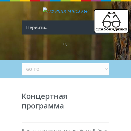
Перейти...
Концертная
программа
В честь светлого праздника Ураза-Байрам